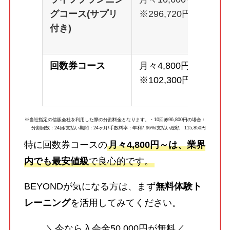
グコース(サプリ
※296,720円
付き)
回数券コース
月々4,800円～
※102,300円
※当社指定の信販会社を利用した際の分割料金となります。・10回券96,800円の場合：
分割回数：24回/支払い期間：24ヶ月/手数料率：年利7.96%/支払い総額：115,850円
特に回数券コースの
月々4,800円～は、業界
内でも最安値級
で良心的です。
BEYONDが気になる方は、まず
無料体験ト
レーニング
を活用してみてください。
＼今なら入会金50,000円が無料／