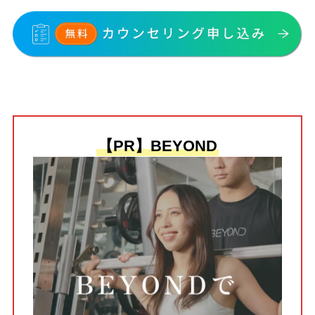
【PR】BEYOND