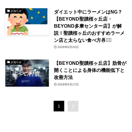
ダイエット中にラーメンはNG？
お知らせ
【BEYOND聖蹟桜ヶ丘店・
BEYOND多摩センター店】が解
説！聖蹟桜ヶ丘のおすすめラーメ
ン店と太らない食べ方🍜🏋️‍♂️
2026年6月20日
【BEYOND聖蹟桜ヶ丘店】肋骨が
お知らせ
開くことによる身体の機能低下と
改善方法
2026年6月17日
1
2