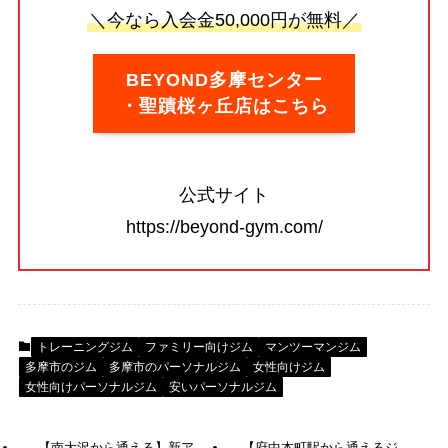
＼今なら入会金50,000円が無料／
BEYOND多摩センター
・聖蹟桜ヶ丘店はこちら
公式サイト
https://beyond-gym.com/
トレーニングジム
ファミリー向けジム
マンツーマンジム
多摩市のジム
多摩市のパーソナルジム
女性向けジム
女性向けパーソナルジム
安いパーソナルジム
【南大沢から通える】新ア
【府中本町駅から通えるジ