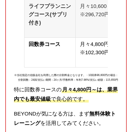
ライフプランニン
月々10,600～
グコース(サプリ
※296,720円
付き)
回数券コース
月々4,800円～
※102,300円
※当社指定の信販会社を利用した際の分割料金となります。・10回券96,800円の場合：
分割回数：24回/支払い期間：24ヶ月/手数料率：年利7.96%/支払い総額：115,850円
特に回数券コースの
月々4,800円～は、業界
内でも最安値級
で良心的です。
BEYONDが気になる方は、まず
無料体験ト
レーニング
を活用してみてください。