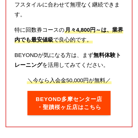
フスタイルに合わせて無理なく継続できま
す。
特に回数券コースの
月々4,800円～は、業界
内でも最安値級
で良心的です。
BEYONDが気になる方は、まず
無料体験ト
レーニング
を活用してみてください。
＼今なら入会金50,000円が無料／
BEYOND多摩センター店
・聖蹟桜ヶ丘店はこちら