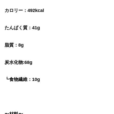
カロリー：492kcal
たんぱく質：41g
脂質：8g
炭水化物:68g
┗食物繊維：10g