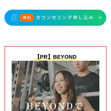
【PR】BEYOND