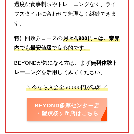
過度な食事制限やトレーニングなく、ライ
フスタイルに合わせて無理なく継続できま
す。
特に回数券コースの
月々4,800円～は、業界
内でも最安値級
で良心的です。
BEYONDが気になる方は、まず
無料体験ト
レーニング
を活用してみてください。
＼今なら入会金50,000円が無料／
BEYOND多摩センター店
・聖蹟桜ヶ丘店はこちら