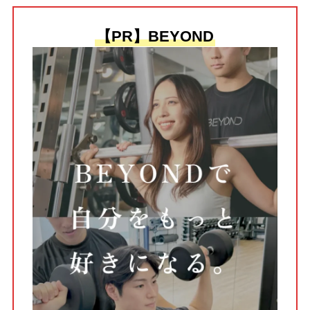
【PR】BEYOND