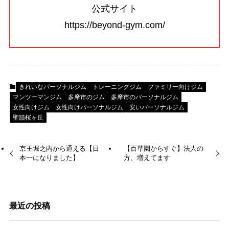
公式サイト
https://beyond-gym.com/
きれいなパーソナルジム
トレーニングジム
ファミリー向けジム
マンツーマンジム
多摩市のジム
多摩市のパーソナルジム
女性向けジム
女性向けパーソナルジム
安いパーソナルジム
聖蹟桜ヶ丘
京王堀之内から通える【日
【百草園からすぐ】法人の
本一になりました】
方、増えてます
最近の投稿