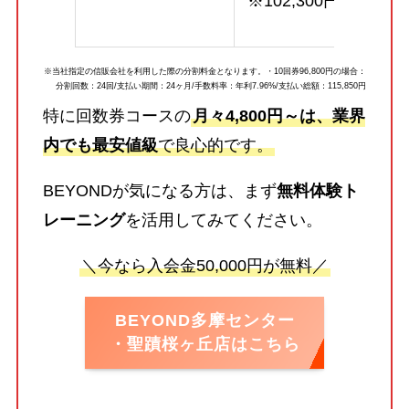
※102,300円
※当社指定の信販会社を利用した際の分割料金となります。・10回券96,800円の場合：
分割回数：24回/支払い期間：24ヶ月/手数料率：年利7.96%/支払い総額：115,850円
特に回数券コースの
月々4,800円～は、業界
内でも最安値級
で良心的です。
BEYONDが気になる方は、まず
無料体験ト
レーニング
を活用してみてください。
＼今なら入会金50,000円が無料／
BEYOND多摩センター
・聖蹟桜ヶ丘店はこちら