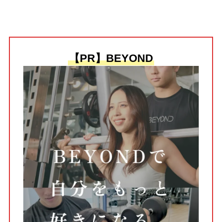
【PR】BEYOND