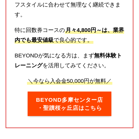
フスタイルに合わせて無理なく継続できま
す。
特に回数券コースの
月々4,800円～は、業界
内でも最安値級
で良心的です。
BEYONDが気になる方は、まず
無料体験ト
レーニング
を活用してみてください。
＼今なら入会金50,000円が無料／
BEYOND多摩センター店
・聖蹟桜ヶ丘店はこちら