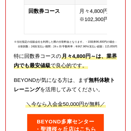
回数券コース
月々4,800円～
※102,300円
※当社指定の信販会社を利用した際の分割料金となります。・10回券96,800円の場合：
分割回数：24回/支払い期間：24ヶ月/手数料率：年利7.96%/支払い総額：115,850円
特に回数券コースの
月々4,800円～は、業界
内でも最安値級
で良心的です。
BEYONDが気になる方は、まず
無料体験ト
レーニング
を活用してみてください。
＼今なら入会金50,000円が無料／
BEYOND多摩センター
・聖蹟桜ヶ丘店はこちら