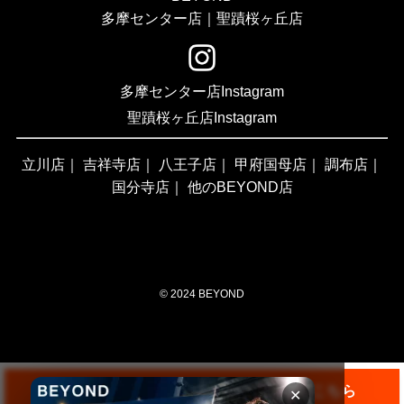
多摩センター店｜聖蹟桜ヶ丘店
多摩センター店Instagram
聖蹟桜ヶ丘店Instagram
立川店
｜
吉祥寺店
｜
八王子店
｜
甲府国母店
｜
調布店
｜
国分寺店
｜
他のBEYOND店
©
2024 BEYOND
LINE｜WEBから30秒！無料体験はこちら
✕