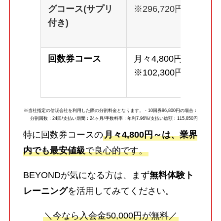
グコース(サプリ
※296,720円
付き)
回数券コース
月々4,800円～
※102,300円
※当社指定の信販会社を利用した際の分割料金となります。・10回券96,800円の場合：
分割回数：24回/支払い期間：24ヶ月/手数料率：年利7.96%/支払い総額：115,850円
特に回数券コースの
月々4,800円～は、業界
内でも最安値級
で良心的です。
BEYONDが気になる方は、まず
無料体験ト
レーニング
を活用してみてください。
＼今なら入会金50,000円が無料／