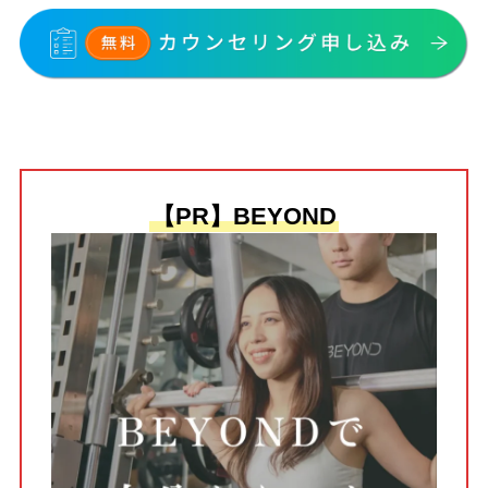
【PR】BEYOND