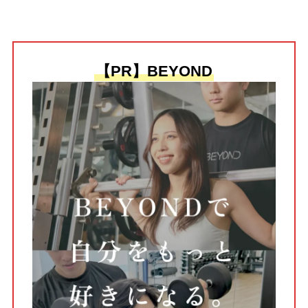
【PR】BEYOND