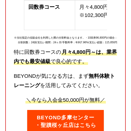
回数券コース
月々4,800円～
※102,300円
※当社指定の信販会社を利用した際の分割料金となります。・10回券96,800円の場合：
分割回数：24回/支払い期間：24ヶ月/手数料率：年利7.96%/支払い総額：115,850円
特に回数券コースの
月々4,800円～は、業界
内でも最安値級
で良心的です。
BEYONDが気になる方は、まず
無料体験ト
レーニング
を活用してみてください。
＼今なら入会金50,000円が無料／
BEYOND多摩センター
・聖蹟桜ヶ丘店はこちら