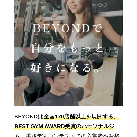
BEYONDは
全国170店舗以上
を展開する、
BEST GYM AWARD受賞のパーソナルジ
ム。
美ボディコンテストでの入賞者や資格