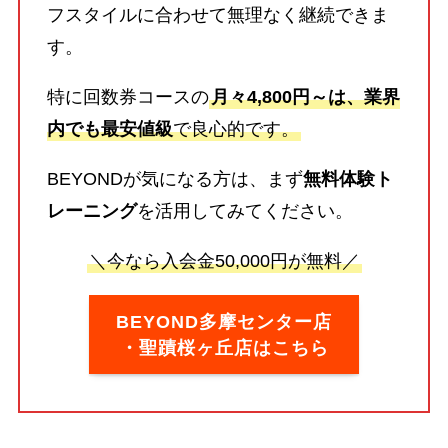
フスタイルに合わせて無理なく継続できま
す。
特に回数券コースの
月々4,800円～は、業界
内でも最安値級
で良心的です。
BEYONDが気になる方は、まず
無料体験ト
レーニング
を活用してみてください。
＼今なら入会金50,000円が無料／
BEYOND多摩センター店
・聖蹟桜ヶ丘店はこちら