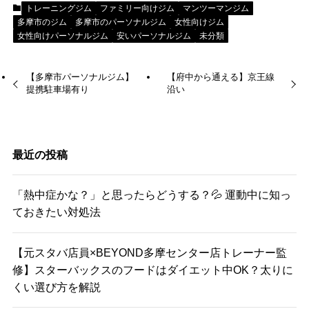
トレーニングジム
ファミリー向けジム
マンツーマンジム
多摩市のジム
多摩市のパーソナルジム
女性向けジム
女性向けパーソナルジム
安いパーソナルジム
未分類
【多摩市パーソナルジム】
【府中から通える】京王線
提携駐車場有り
沿い
最近の投稿
「熱中症かな？」と思ったらどうする？💦 運動中に知っ
ておきたい対処法
【元スタバ店員×BEYOND多摩センター店トレーナー監
修】スターバックスのフードはダイエット中OK？太りに
くい選び方を解説