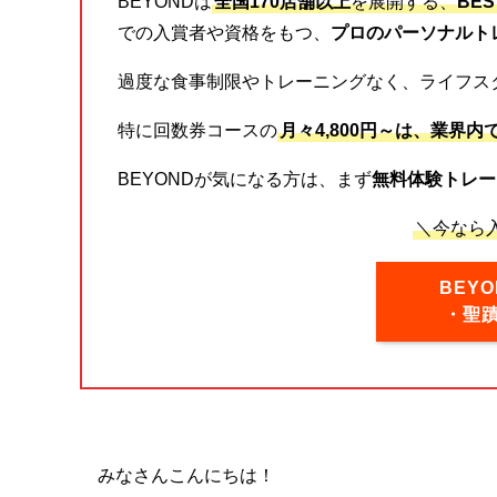
BEYONDは
全国170店舗以上
を展開する、
BE
での入賞者や資格をもつ、
プロのパーソナルト
過度な食事制限やトレーニングなく、ライフス
特に回数券コースの
月々4,800円～は、業界内
BEYONDが気になる方は、まず
無料体験トレー
＼今なら入
BEY
・聖
みなさんこんにちは！