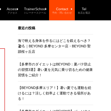
n
Access
TrainerSchool
Contact
Tel
アクセス
トレーナースクール
予約・問い合わせ
各店お電話
最近の投稿
海で映える身体を作るにはどこを鍛えるべき？
🏖️💪｜BEYOND 多摩センター店・BEYOND 聖
蹟桜ヶ丘店
【多摩市のダイエットはBEYOND：夏バテ防止
の習慣3選】暑い夏を元気に乗り切るための健康
習慣をご紹介！
【BEYOND多摩エリア！】暑い夏でも運動を続
けるには？涼しく効率よく運動できる場所があ
る！