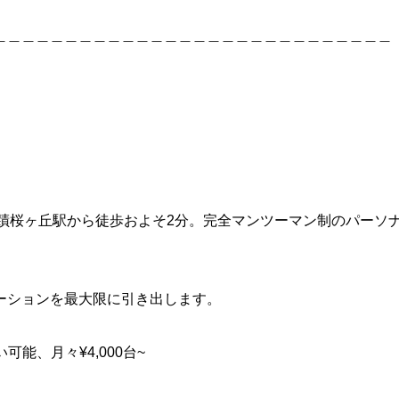
＿＿＿＿＿＿＿＿＿＿＿＿＿＿＿＿＿＿＿＿＿＿＿＿＿＿＿＿
線聖蹟桜ヶ丘駅から徒歩およそ2分。完全マンツーマン制のパーソ
ーションを最大限に引き出します。
い可能、月々¥4,000台~