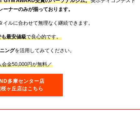
ST GYM AWARD受賞のパーソナルジム。
美ボディコンテスト
レーナーのみが揃っております。
タイルに合わせて無理なく継続できます。
でも最安値級
で良心的です。
ニング
を活用してみてください。
会金50,000円が無料／
OND多摩センター店
蹟桜ヶ丘店はこちら