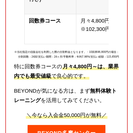
回数券コース
月々4,800円～
※102,300円
※当社指定の信販会社を利用した際の分割料金となります。・10回券96,800円の場合：
分割回数：24回/支払い期間：24ヶ月/手数料率：年利7.96%/支払い総額：115,850円
特に回数券コースの
月々4,800円～は、業界
内でも最安値級
で良心的です。
BEYONDが気になる方は、まず
無料体験ト
レーニング
を活用してみてください。
＼今なら入会金50,000円が無料／
BEYOND多摩センター