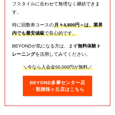
フスタイルに合わせて無理なく継続できま
す。
特に回数券コースの
月々4,800円～は、業界
内でも最安値級
で良心的です。
BEYONDが気になる方は、まず
無料体験ト
レーニング
を活用してみてください。
＼今なら入会金50,000円が無料／
BEYOND多摩センター店
・聖蹟桜ヶ丘店はこちら