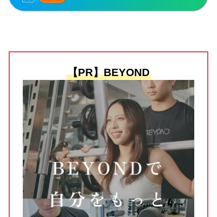
【PR】BEYOND