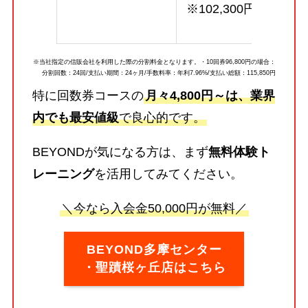
※102,300円
※当社指定の信販会社を利用した際の分割料金となります。・10回券96,800円の場合：
分割回数：24回/支払い期間：24ヶ月/手数料率：年利7.96%/支払い総額：115,850円
特に回数券コースの
月々4,800円～は、業界
内でも最安値級
で良心的です。
BEYONDが気になる方は、まず
無料体験ト
レーニング
を活用してみてください。
＼今なら入会金50,000円が無料／
BEYOND多摩センター
・聖蹟桜ヶ丘店はこちら