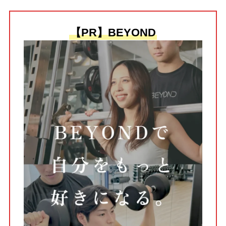
【PR】BEYOND