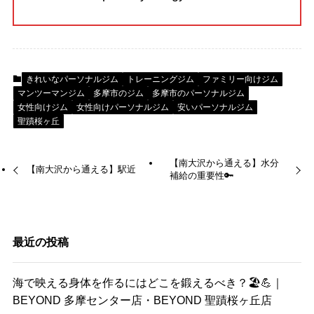
きれいなパーソナルジム
トレーニングジム
ファミリー向けジム
マンツーマンジム
多摩市のジム
多摩市のパーソナルジム
女性向けジム
女性向けパーソナルジム
安いパーソナルジム
聖蹟桜ヶ丘
【南大沢から通える】水分
【南大沢から通える】駅近
補給の重要性🔑
最近の投稿
海で映える身体を作るにはどこを鍛えるべき？🏖️💪｜
BEYOND 多摩センター店・BEYOND 聖蹟桜ヶ丘店