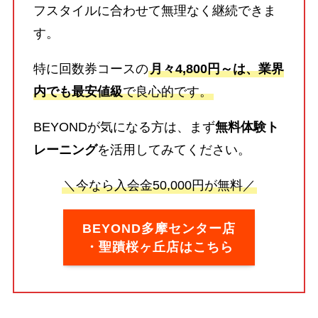
フスタイルに合わせて無理なく継続できま
す。
特に回数券コースの
月々4,800円～は、業界
内でも最安値級
で良心的です。
BEYONDが気になる方は、まず
無料体験ト
レーニング
を活用してみてください。
＼今なら入会金50,000円が無料／
BEYOND多摩センター店
・聖蹟桜ヶ丘店はこちら