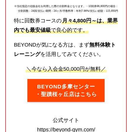
※当社指定の信販会社を利用した際の分割料金となります。・10回券96,800円の場合：
分割回数：24回/支払い期間：24ヶ月/手数料率：年利7.96%/支払い総額：115,850円
特に回数券コースの
月々4,800円～は、業界
内でも最安値級
で良心的です。
BEYONDが気になる方は、まず
無料体験ト
レーニング
を活用してみてください。
＼今なら入会金50,000円が無料／
BEYOND多摩センター
・聖蹟桜ヶ丘店はこちら
公式サイト
https://beyond-gym.com/