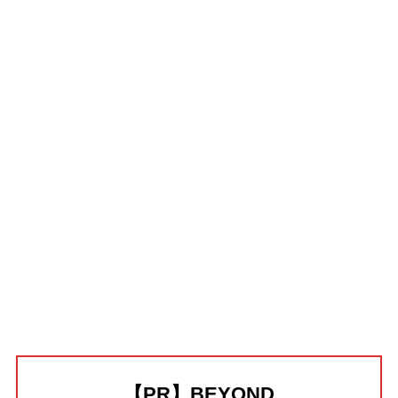
【PR】BEYOND