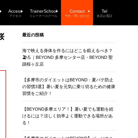
n
Access
TrainerSchool
Contact
Tel
アクセス
トレーナースクール
予約・問い合わせ
各店お電話
桜
最近の投稿
海で映える身体を作るにはどこを鍛えるべき？
🏖️💪｜BEYOND 多摩センター店・BEYOND 聖
蹟桜ヶ丘店
【多摩市のダイエットはBEYOND：夏バテ防止
の習慣3選】暑い夏を元気に乗り切るための健康
習慣をご紹介！
【BEYOND多摩エリア！】暑い夏でも運動を続
けるには？涼しく効率よく運動できる場所があ
る！