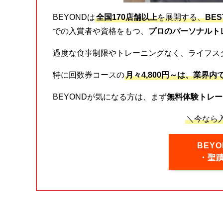
BEYONDは
全国170店舗以上
を展開する、
BE
での入賞者や資格をもつ、
プロのパーソナルト
過度な食事制限やトレーニングなく、ライフス
特に回数券コースの
月々4,800円～は、業界内
BEYONDが気になる方は、まず
無料体験トレー
＼今なら入
BEY
・聖