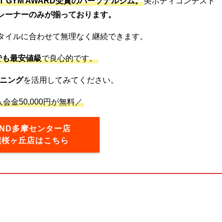
ST GYM AWARD受賞のパーソナルジム。
美ボディコンテスト
レーナーのみが揃っております。
タイルに合わせて無理なく継続できます。
でも最安値級
で良心的です。
ニング
を活用してみてください。
会金50,000円が無料／
OND多摩センター店
蹟桜ヶ丘店はこちら