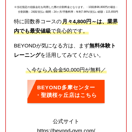
※当社指定の信販会社を利用した際の分割料金となります。・10回券96,800円の場合：
分割回数：24回/支払い期間：24ヶ月/手数料率：年利7.96%/支払い総額：115,850円
特に回数券コースの
月々4,800円～は、業界
内でも最安値級
で良心的です。
BEYONDが気になる方は、まず
無料体験ト
レーニング
を活用してみてください。
＼今なら入会金50,000円が無料／
BEYOND多摩センター
・聖蹟桜ヶ丘店はこちら
公式サイト
https://beyond-gym.com/