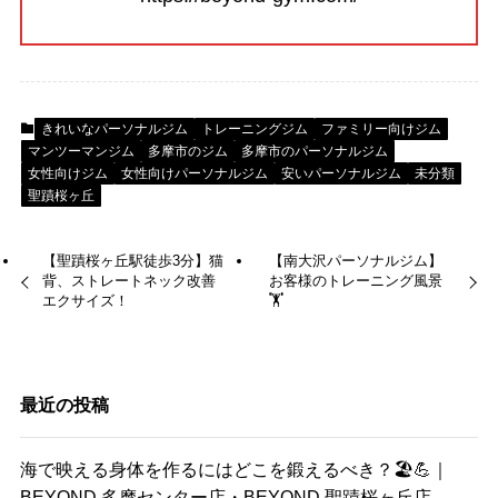
きれいなパーソナルジム
トレーニングジム
ファミリー向けジム
マンツーマンジム
多摩市のジム
多摩市のパーソナルジム
女性向けジム
女性向けパーソナルジム
安いパーソナルジム
未分類
聖蹟桜ヶ丘
【聖蹟桜ヶ丘駅徒歩3分】猫
【南大沢パーソナルジム】
背、ストレートネック改善
お客様のトレーニング風景
エクサイズ！
🏋️
最近の投稿
海で映える身体を作るにはどこを鍛えるべき？🏖️💪｜
BEYOND 多摩センター店・BEYOND 聖蹟桜ヶ丘店