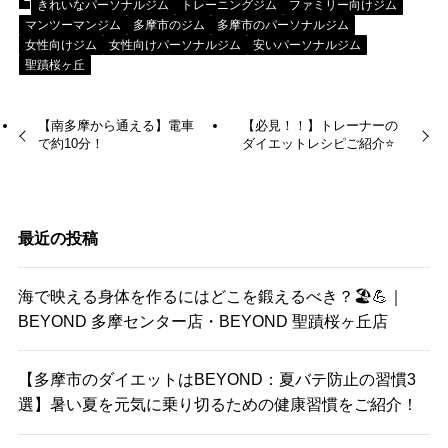
きれいなパーソナルジム
トレーニングジム
ファミリー向けジム
マンツーマンジム
多摩市のジム
多摩市のパーソナルジム
女性向けジム
女性向けパーソナルジム
安いパーソナルジム
聖蹟桜ヶ丘
【南多摩から通える】電車
【必見！！】トレーナーの
で約10分！
ダイエットレシピご紹介⭐️
最近の投稿
海で映える身体を作るにはどこを鍛えるべき？🏖️💪｜
BEYOND 多摩センター店・BEYOND 聖蹟桜ヶ丘店
【多摩市のダイエットはBEYOND：夏バテ防止の習慣3
選】暑い夏を元気に乗り切るための健康習慣をご紹介！