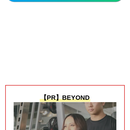
【PR】BEYOND