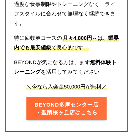
過度な食事制限やトレーニングなく、ライ
フスタイルに合わせて無理なく継続できま
す。
特に回数券コースの
月々4,800円～は、業界
内でも最安値級
で良心的です。
BEYONDが気になる方は、まず
無料体験ト
レーニング
を活用してみてください。
＼今なら入会金50,000円が無料／
BEYOND多摩センター店
・聖蹟桜ヶ丘店はこちら