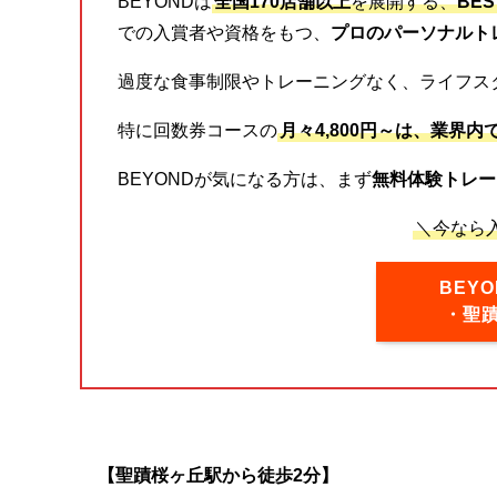
BEYONDは
全国170店舗以上
を展開する、
BE
での入賞者や資格をもつ、
プロのパーソナルト
過度な食事制限やトレーニングなく、ライフス
特に回数券コースの
月々4,800円～は、業界内
BEYONDが気になる方は、まず
無料体験トレー
＼今なら入
BEY
・聖
【聖蹟桜ヶ丘駅から徒歩2分】