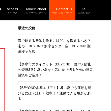
n
Access
TrainerSchool
Contact
Tel
アクセス
トレーナースクール
予約・問い合わせ
各店お電話
最近の投稿
海で映える身体を作るにはどこを鍛えるべき？
🏖️💪｜BEYOND 多摩センター店・BEYOND 聖
蹟桜ヶ丘店
【多摩市のダイエットはBEYOND：夏バテ防止
の習慣3選】暑い夏を元気に乗り切るための健康
習慣をご紹介！
【BEYOND多摩エリア！】暑い夏でも運動を続
けるには？涼しく効率よく運動できる場所があ
る！