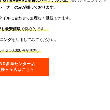
ST GYM AWARD受賞のパーソナルジム。
美ボディコンテスト
レーナーのみが揃っております。
タイルに合わせて無理なく継続できます。
でも最安値級
で良心的です。
ニング
を活用してみてください。
会金50,000円が無料／
OND多摩センター店
蹟桜ヶ丘店はこちら