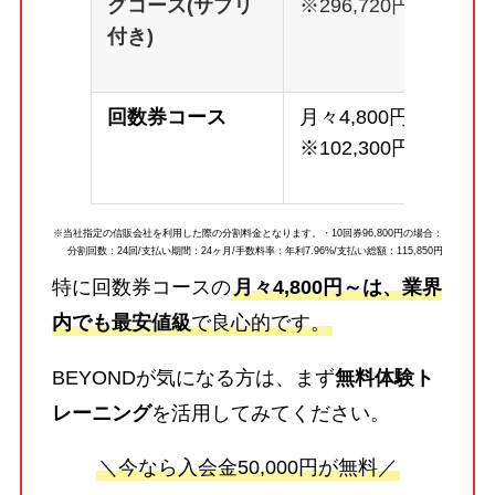
グコース(サプリ
※296,720円
付き)
回数券コース
月々4,800円～
※102,300円
※当社指定の信販会社を利用した際の分割料金となります。・10回券96,800円の場合：
分割回数：24回/支払い期間：24ヶ月/手数料率：年利7.96%/支払い総額：115,850円
特に回数券コースの
月々4,800円～は、業界
内でも最安値級
で良心的です。
BEYONDが気になる方は、まず
無料体験ト
レーニング
を活用してみてください。
＼今なら入会金50,000円が無料／