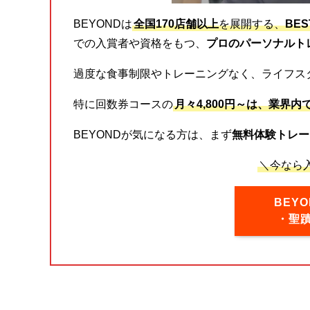
BEYONDは
全国170店舗以上
を展開する、
BE
での入賞者や資格をもつ、
プロのパーソナルト
過度な食事制限やトレーニングなく、ライフス
特に回数券コースの
月々4,800円～は、業界内
BEYONDが気になる方は、まず
無料体験トレー
＼今なら入
BEY
・聖