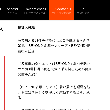
n
Access
TrainerSchool
Contact
Tel
アクセス
トレーナースクール
予約・問い合わせ
各店お電話
べ
最近の投稿
海で映える身体を作るにはどこを鍛えるべき？
🏖️💪｜BEYOND 多摩センター店・BEYOND 聖
蹟桜ヶ丘店
【多摩市のダイエットはBEYOND：夏バテ防止
の習慣3選】暑い夏を元気に乗り切るための健康
習慣をご紹介！
【BEYOND多摩エリア！】暑い夏でも運動を続
けるには？涼しく効率よく運動できる場所があ
る！