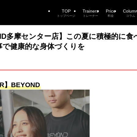
TOP
Trainers
Price
Colum
トップページ
トレーナー
料金
コラム
OND多摩センター店】この夏に積極的に食
事で健康的な身体づくりを
R】BEYOND