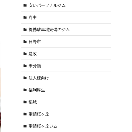
安いパーソナルジム
府中
提携駐車場完備のジム
日野市
是政
未分類
法人様向け
福利厚生
稲城
聖蹟桜ヶ丘
聖蹟桜ヶ丘ジム