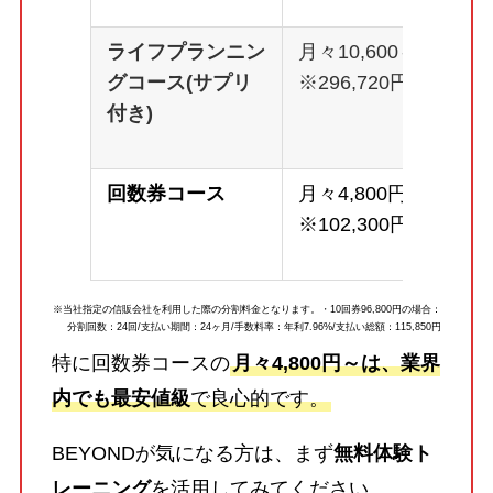
ライフプランニン
月々10,600～
グコース(サプリ
※296,720円
付き)
回数券コース
月々4,800円～
※102,300円
※当社指定の信販会社を利用した際の分割料金となります。・10回券96,800円の場合：
分割回数：24回/支払い期間：24ヶ月/手数料率：年利7.96%/支払い総額：115,850円
特に回数券コースの
月々4,800円～は、業界
内でも最安値級
で良心的です。
BEYONDが気になる方は、まず
無料体験ト
レーニング
を活用してみてください。