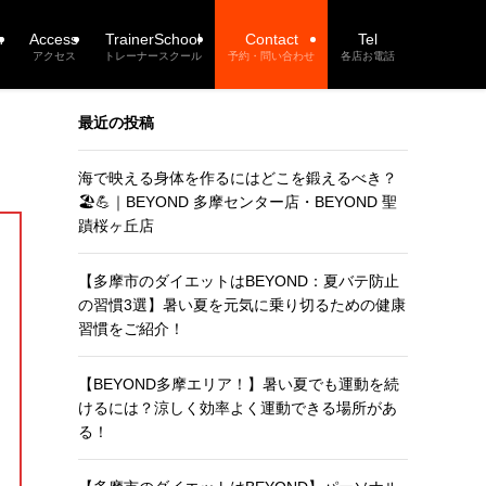
n
Access
TrainerSchool
Contact
Tel
アクセス
トレーナースクール
予約・問い合わせ
各店お電話
最近の投稿
海で映える身体を作るにはどこを鍛えるべき？
🏖️💪｜BEYOND 多摩センター店・BEYOND 聖
蹟桜ヶ丘店
【多摩市のダイエットはBEYOND：夏バテ防止
の習慣3選】暑い夏を元気に乗り切るための健康
習慣をご紹介！
【BEYOND多摩エリア！】暑い夏でも運動を続
けるには？涼しく効率よく運動できる場所があ
る！