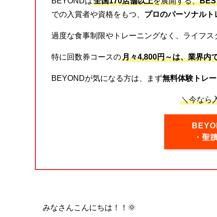
BEYONDは
全国170店舗以上
を展開する、
BE
での入賞者や資格をもつ、
プロのパーソナルト
過度な食事制限やトレーニングなく、ライフス
特に回数券コースの
月々4,800円～は、業界内
BEYONDが気になる方は、まず
無料体験トレー
＼今なら入
BEY
・聖
みなさんこんにちは！！🌞