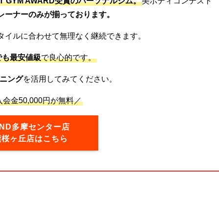
ST GYM AWARD受賞のパーソナルジム。
美ボディコンテスト
レーナーのみが揃っております。
タイルに合わせて無理なく継続できます。
でも最安値級
で良心的です。
ニング
を活用してみてください。
会金50,000円が無料／
OND多摩センター店
蹟桜ヶ丘店はこちら