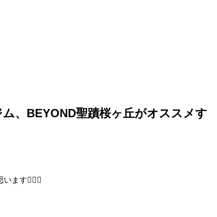
ム、BEYOND聖蹟桜ヶ丘がオススメす
🙇🏼‍♂️