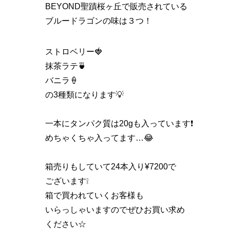
BEYOND聖蹟桜ヶ丘で販売されている
ブルードラゴンの味は３つ！
ストロベリー🍓
抹茶ラテ🍵
バニラ🍦
の3種類になります💡
一本にタンパク質は20gも入っています❗️
めちゃくちゃ入ってます…😂
箱売りもしていて24本入り¥7200で
ございます❕
箱で買われていくお客様も
いらっしゃいますのでぜひお買い求め
ください☆