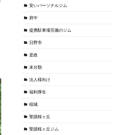
ナ
安いパーソナルジム
府中
提携駐車場完備のジム
日野市
是政
未分類
法人様向け
福利厚生
稲城
聖蹟桜ヶ丘
聖蹟桜ヶ丘ジム