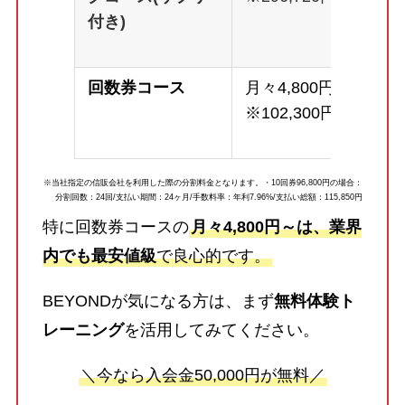
付き)
回数券コース
月々4,800円～
※102,300円
※当社指定の信販会社を利用した際の分割料金となります。・10回券96,800円の場合：
分割回数：24回/支払い期間：24ヶ月/手数料率：年利7.96%/支払い総額：115,850円
特に回数券コースの
月々4,800円～は、業界
内でも最安値級
で良心的です。
BEYONDが気になる方は、まず
無料体験ト
レーニング
を活用してみてください。
＼今なら入会金50,000円が無料／