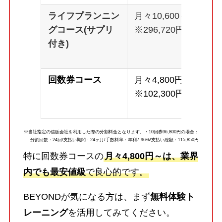
ライフプランニン
月々10,600～
グコース(サプリ
※296,720円
付き)
回数券コース
月々4,800円～
※102,300円
※当社指定の信販会社を利用した際の分割料金となります。・10回券96,800円の場合：
分割回数：24回/支払い期間：24ヶ月/手数料率：年利7.96%/支払い総額：115,850円
特に回数券コースの
月々4,800円～は、業界
内でも最安値級
で良心的です。
BEYONDが気になる方は、まず
無料体験ト
レーニング
を活用してみてください。