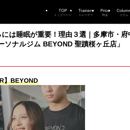
TOP
Trainers
Price
Colum
トップページ
トレーナー
料金
コラム
るには睡眠が重要！理由３選｜多摩市・府
ソナルジム BEYOND 聖蹟桜ヶ丘店」
R】BEYOND