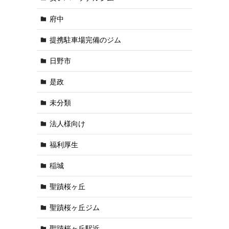
府中
提携駐車場完備のジム
日野市
是政
未分類
法人様向け
福利厚生
稲城
聖蹟桜ヶ丘
聖蹟桜ヶ丘ジム
聖蹟桜ヶ丘駅近