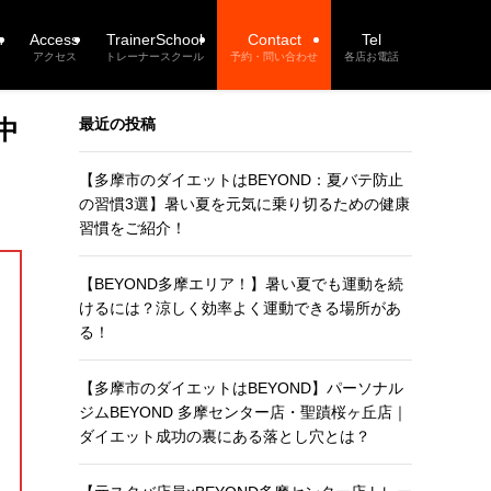
n
Access
TrainerSchool
Contact
Tel
アクセス
トレーナースクール
予約・問い合わせ
各店お電話
中
最近の投稿
【多摩市のダイエットはBEYOND：夏バテ防止
の習慣3選】暑い夏を元気に乗り切るための健康
習慣をご紹介！
【BEYOND多摩エリア！】暑い夏でも運動を続
けるには？涼しく効率よく運動できる場所があ
る！
【多摩市のダイエットはBEYOND】パーソナル
ジムBEYOND 多摩センター店・聖蹟桜ヶ丘店｜
ダイエット成功の裏にある落とし穴とは？