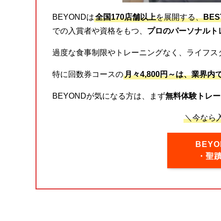
BEYONDは
全国170店舗以上
を展開する、
BE
での入賞者や資格をもつ、
プロのパーソナルト
過度な食事制限やトレーニングなく、ライフス
特に回数券コースの
月々4,800円～は、業界内
BEYONDが気になる方は、まず
無料体験トレー
＼今なら入
BEY
・聖