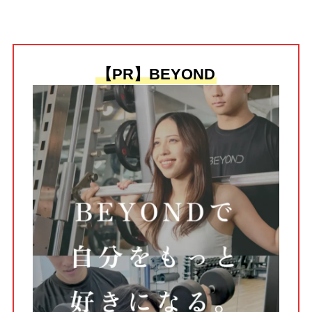
【PR】BEYOND