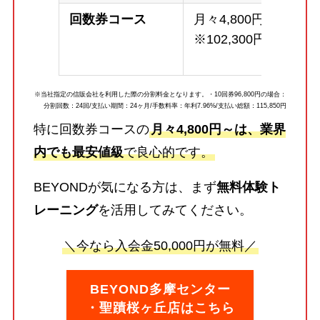
回数券コース
月々4,800円～
※102,300円
※当社指定の信販会社を利用した際の分割料金となります。・10回券96,800円の場合：
分割回数：24回/支払い期間：24ヶ月/手数料率：年利7.96%/支払い総額：115,850円
特に回数券コースの
月々4,800円～は、業界
内でも最安値級
で良心的です。
BEYONDが気になる方は、まず
無料体験ト
レーニング
を活用してみてください。
＼今なら入会金50,000円が無料／
BEYOND多摩センター
・聖蹟桜ヶ丘店はこちら