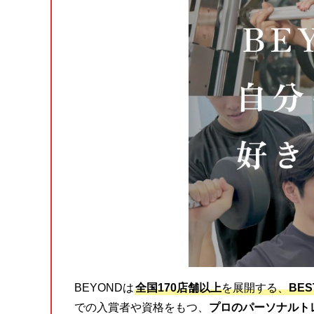
BEYONDは
全国170店舗以上
を展開する、
BE
での入賞者や資格をもつ、
プロのパーソナルト