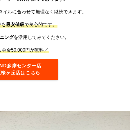
タイルに合わせて無理なく継続できます。
でも最安値級
で良心的です。
ニング
を活用してみてください。
会金50,000円が無料／
OND多摩センター店
蹟桜ヶ丘店はこちら