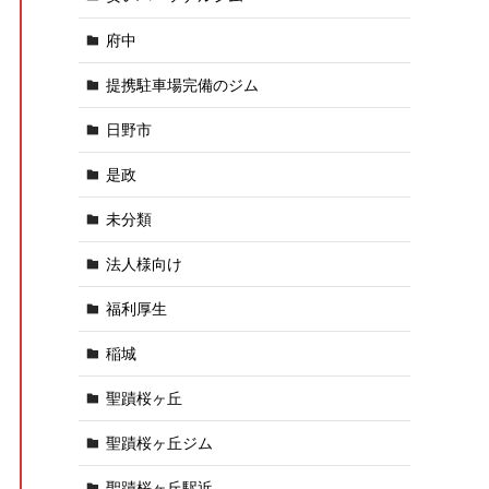
府中
提携駐車場完備のジム
日野市
是政
未分類
法人様向け
福利厚生
稲城
聖蹟桜ヶ丘
聖蹟桜ヶ丘ジム
聖蹟桜ヶ丘駅近