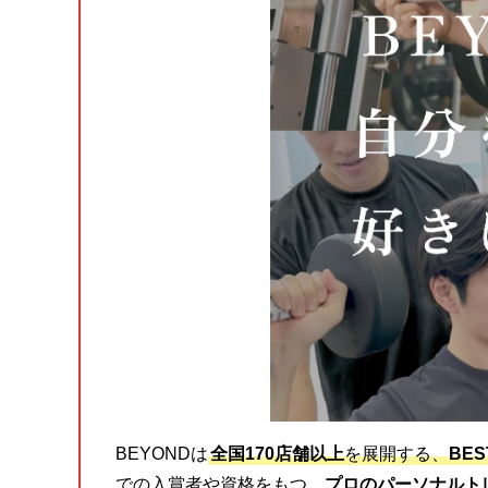
BEYONDは
全国170店舗以上
を展開する、
BE
での入賞者や資格をもつ、
プロのパーソナルト