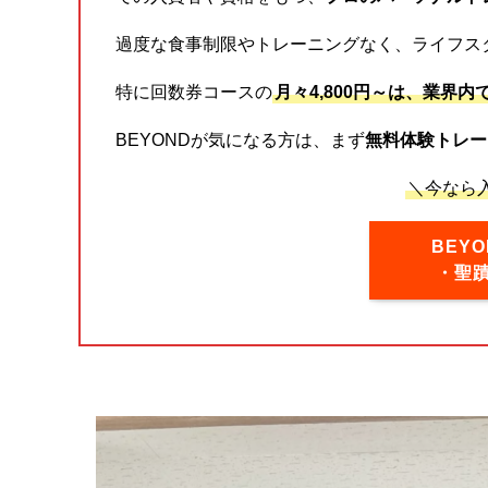
過度な食事制限やトレーニングなく、ライフス
特に回数券コースの
月々4,800円～は、業界内
BEYONDが気になる方は、まず
無料体験トレー
＼今なら入
BEY
・聖