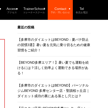
n
Access
TrainerSchool
Contact
Tel
アクセス
トレーナースクール
予約・問い合わせ
各店お電話
最近の投稿
【多摩市のダイエットはBEYOND：夏バテ防止
の習慣3選】暑い夏を元気に乗り切るための健康
習慣をご紹介！
【BEYOND多摩エリア！】暑い夏でも運動を続
けるには？涼しく効率よく運動できる場所があ
る！
【多摩市のダイエットはBEYOND】パーソナル
ジムBEYOND 多摩センター店・聖蹟桜ヶ丘店｜
ダイエット成功の裏にある落とし穴とは？