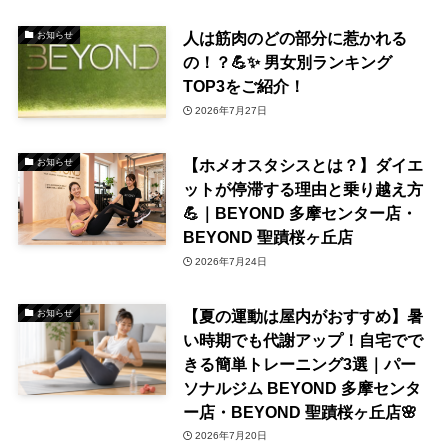
人は筋肉のどの部分に惹かれる
お知らせ
の！？💪✨ 男女別ランキング
TOP3をご紹介！
2026年7月27日
【ホメオスタシスとは？】ダイエ
お知らせ
ットが停滞する理由と乗り越え方
💪｜BEYOND 多摩センター店・
BEYOND 聖蹟桜ヶ丘店
2026年7月24日
【夏の運動は屋内がおすすめ】暑
お知らせ
い時期でも代謝アップ！自宅でで
きる簡単トレーニング3選｜パー
ソナルジム BEYOND 多摩センタ
ー店・BEYOND 聖蹟桜ヶ丘店🌸
2026年7月20日