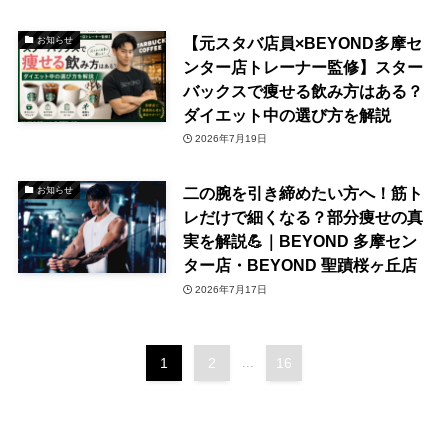
【元スタバ店員×BEYOND多摩セ
お知らせ
ンター店トレーナー監修】スター
バックスで痩せる飲み方はある？
ダイエット中の選び方を解説
2026年7月19日
二の腕を引き締めたい方へ！筋ト
お知らせ
レだけで細くなる？部分痩せの真
実を解説💪｜BEYOND 多摩セン
ター店・BEYOND 聖蹟桜ヶ丘店
2026年7月17日
1
2
...
16